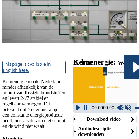
Kernenergie
Nederland werkt aan het
Kernenergie: wat & hoe
This page is available in
energiesysteem van de
English here.
toekomst. Kernenergie
vormt een belangrijke
Kernenergie maakt Nederland
minder afhankelijk van de
aanvulling met een
import van fossiele brandstoffen
capaciteit van 3,5 tot 7
en levert 24/7 stabiel en
regelbaar vermogen. Dit
gigawatt (GW) in 2050.
00:00
00:00
betekent dat Nederland altijd
een constante energieproductie
Download video
heeft, ook als de zon niet schijnt
en de wind niet waait.
Audiodescriptie
downloaden