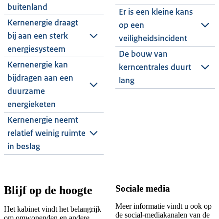
buitenland
Er is een kleine kans
Kernenergie draagt
op een
bij aan een sterk
veiligheidsincident
energiesysteem
De bouw van
Kernenergie kan
kerncentrales duurt
bijdragen aan een
lang
duurzame
energieketen
Kernenergie neemt
relatief weinig ruimte
in beslag
Sociale media
Blijf op de hoogte
Meer informatie vindt u ook op
Het kabinet vindt het belangrijk
de social-mediakanalen van de
om omwonenden en andere