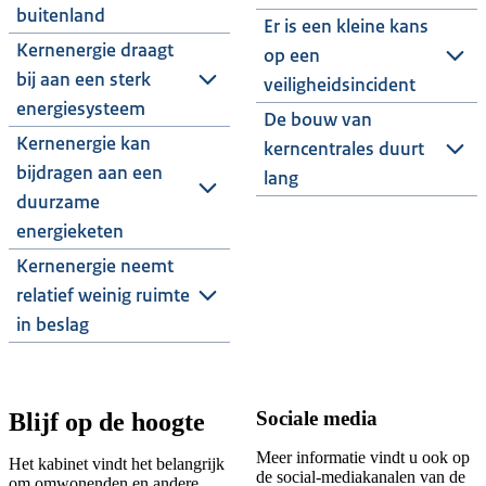
buitenland
Er is een kleine kans
Kernenergie draagt
op een
bij aan een sterk
veiligheidsincident
energiesysteem
De bouw van
Kernenergie kan
kerncentrales duurt
bijdragen aan een
lang
duurzame
energieketen
Kernenergie neemt
relatief weinig ruimte
in beslag
Sociale media
Blijf op de hoogte
Meer informatie vindt u ook op
Het kabinet vindt het belangrijk
de social-mediakanalen van de
om omwonenden en andere