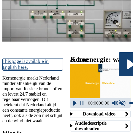
Kernenergie
Nederland werkt aan het
Kernenergie: wat & hoe
This page is available in
energiesysteem van de
English here.
toekomst. Kernenergie
vormt een belangrijke
Kernenergie maakt Nederland
minder afhankelijk van de
aanvulling met een
import van fossiele brandstoffen
capaciteit van 3,5 tot 7
en levert 24/7 stabiel en
regelbaar vermogen. Dit
gigawatt (GW) in 2050.
00:00
00:00
betekent dat Nederland altijd
een constante energieproductie
Download video
heeft, ook als de zon niet schijnt
en de wind niet waait.
Audiodescriptie
downloaden