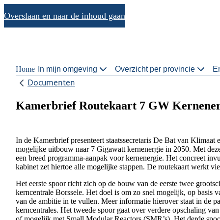
Overslaan en naar de inhoud gaan
Home
In mijn omgeving
Overzicht per provincie
En
Documenten
Kamerbrief Routekaart 7 GW Kernener
In de Kamerbrief presenteert staatssecretaris De Bat van Klimaat 
mogelijke uitbouw naar 7 Gigawatt kernenergie in 2050. Met deze 
een breed programma-aanpak voor kernenergie. Het concreet invu
kabinet zet hiertoe alle mogelijke stappen. De routekaart werkt vi
Het eerste spoor richt zich op de bouw van de eerste twee groots
kerncentrale Borssele. Het doel is om zo snel mogelijk, op basis v
van de ambitie in te vullen. Meer informatie hierover staat in de p
kerncentrales. Het tweede spoor gaat over verdere opschaling van 
of mogelijk met Small Modular Reactors (SMR’s). Het derde spoor