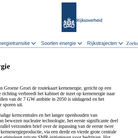
Rijksoverheid
ergietransitie
Soorten energie
Rijkstrajecten
Zoek
gie
en Groene Groei de routekaart kernenergie, gericht op een
richting verbreedt het kabinet de inzet op kernenergie naar
llen van de 7 GW ambitie in 2050 is uitdagend en het
er sporen uit.
chalige kerncentrales en het langer openhouden van
an bewezen nucleaire technologie, het eerste significante deel
arallel verzonden brief over de inpassing van de eerste twee
kernenergieproductie, via een derde en vierde grote centrale
 stimuleert private SMR-initiatieven voor bedrijven. Het