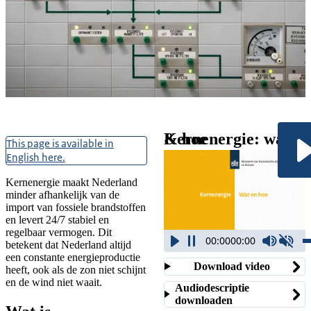
Kernenergie
Nederland werkt aan het
Kernenergie: wat & hoe
This page is available in
energiesysteem van de
English here.
toekomst. Kernenergie
vormt een belangrijke
Kernenergie maakt Nederland
minder afhankelijk van de
aanvulling met een
import van fossiele brandstoffen
capaciteit van 3,5 tot 7
en levert 24/7 stabiel en
regelbaar vermogen. Dit
gigawatt (GW) in 2050.
00:00
00:00
betekent dat Nederland altijd
een constante energieproductie
Download video
heeft, ook als de zon niet schijnt
en de wind niet waait.
Audiodescriptie
downloaden