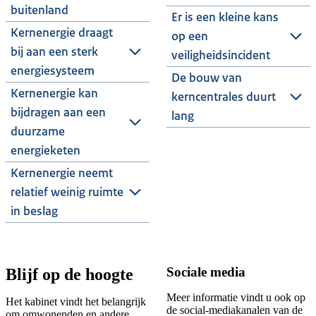
buitenland
Er is een kleine kans
Kernenergie draagt
op een
bij aan een sterk
veiligheidsincident
energiesysteem
De bouw van
Kernenergie kan
kerncentrales duurt
bijdragen aan een
lang
duurzame
energieketen
Kernenergie neemt
relatief weinig ruimte
in beslag
Sociale media
Blijf op de hoogte
Meer informatie vindt u ook op
Het kabinet vindt het belangrijk
de social-mediakanalen van de
om omwonenden en andere