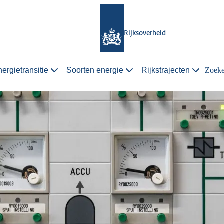
Rijksoverheid
ergietransitie
Soorten energie
Rijkstrajecten
Zoek