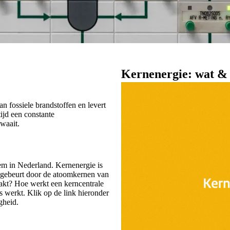
mst. Kernenergie vormt een
Kernenergie: wat &
gigawatt (GW) in 2050.
 fossiele brandstoffen en levert
ijd een constante
 waait.
eem in Nederland. Kernenergie is
t gebeurt door de atoomkernen van
akt? Hoe werkt een kerncentrale
s werkt. Klik op de link hieronder
gheid.