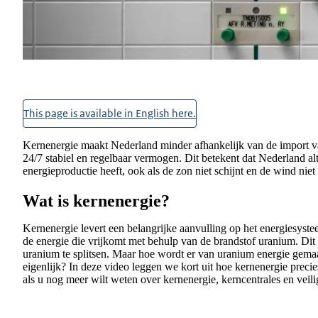
Kernenergie
Nederland werkt aan het energiesysteem van de toeko
belangrijke aanvulling met een capaciteit van 3,5 tot 7 
This page is available in English here.
Kernenergie maakt Nederland minder afhankelijk van de import van
24/7 stabiel en regelbaar vermogen. Dit betekent dat Nederland alt
energieproductie heeft, ook als de zon niet schijnt en de wind niet
Wat is kernenergie?
Kernenergie levert een belangrijke aanvulling op het energiesyst
de energie die vrijkomt met behulp van de brandstof uranium. Di
uranium te splitsen. Maar hoe wordt er van uranium energie gema
eigenlijk? In deze video leggen we kort uit hoe kernenergie precie
als u nog meer wilt weten over kernenergie, kerncentrales en veili