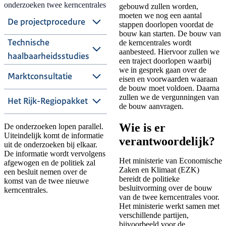
onderzoeken twee kerncentrales
gebouwd zullen worden,
moeten we nog een aantal
De projectprocedure
stappen doorlopen voordat de
bouw kan starten. De bouw van
Technische
de kerncentrales wordt
aanbesteed. Hiervoor zullen we
haalbaarheidsstudies
een traject doorlopen waarbij
we in gesprek gaan over de
Marktconsultatie
eisen en voorwaarden waaraan
de bouw moet voldoen. Daarna
zullen we de vergunningen van
Het Rijk-Regiopakket
de bouw aanvragen.
Wie is er
De onderzoeken lopen parallel.
Uiteindelijk komt de informatie
verantwoordelijk?
uit de onderzoeken bij elkaar.
De informatie wordt vervolgens
Het ministerie van Economische
afgewogen en de politiek zal
Zaken en Klimaat (EZK)
een besluit nemen over de
bereidt de politieke
komst van de twee nieuwe
besluitvorming over de bouw
kerncentrales.
van de twee kerncentrales voor.
Het ministerie werkt samen met
verschillende partijen,
bijvoorbeeld voor de