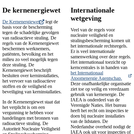
De kernenergiewet
Internationale
wetgeving
De Kernenergiewet
legt de
basis voor de bescherming
Veel van de regels voor
tegen de schadelijke gevolgen
nucleaire veiligheid en
van radioactieve straling. De
stralingsbescherming komen uit
regels van de Kernenergiewet
het internationale rechtsregels.
beschermen werknemers,
Er is veel internationale
patiënten, bevolking en het
samenwerking over deze regels.
milieu zo veel mogelijk tegen
Het internationaal toezicht op
deze straling. De
kerncentrales is in handen van
Kernenergiewet beschrijft
het Internationaal
besluiten over kerninstallaties,
Atoomenergie Agentschap.
het vervoer van radioactieve
Deze onafhankelijke organisatie
stoffen en de veiligheid en
ziet toe op veilig en vreedzaam
beveiliging van kerninstallaties.
gebruik van kernenergie. De
IAEA is onderdeel van de
In de Kernenergiewet staat dat
Verenigde Naties. Het bureau
het verplicht is om een
heeft het recht om inspecties te
vergunning te hebben voor
doen bij nucleaire installaties
handelingen met bronnen van
van de lidstaten. De
radioactieve straling. De
Nederlandse overheid nodigt de
Autoriteit Nucleaire Veiligheid
IAEA ook uit voor inspecties of