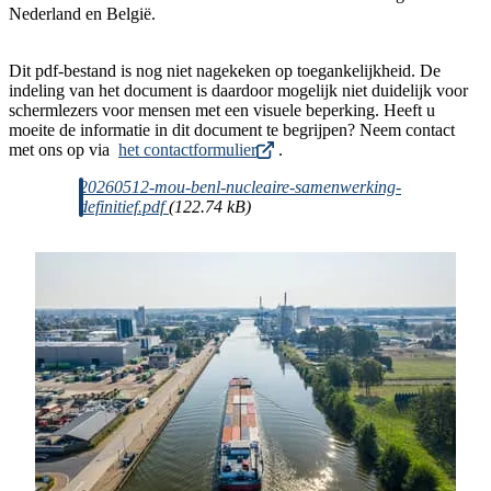
Nederland en België.
Dit pdf-bestand is nog niet nagekeken op toegankelijkheid. De
indeling van het document is daardoor mogelijk niet duidelijk voor
schermlezers voor mensen met een visuele beperking. Heeft u
moeite de informatie in dit document te begrijpen? Neem contact
met ons op via
het contactformulier
.
Document
20260512-mou-benl-nucleaire-samenwerking-
definitief.pdf
(122.74 kB)