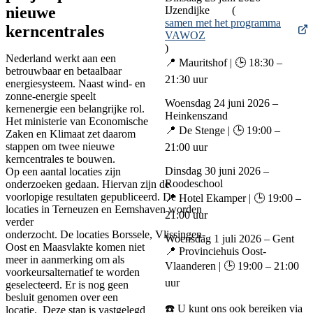
nieuwe
IJzendijke (
samen met het programma
kerncentrales
VAWOZ
)
Nederland werkt aan een
📍 Mauritshof | 🕒 18:30 –
betrouwbaar en betaalbaar
21:30 uur
energiesysteem. Naast wind- en
zonne-energie speelt
Woensdag 24 juni 2026 –
kernenergie een belangrijke rol.
Heinkenszand
Het ministerie van Economische
📍 De Stenge | 🕒 19:00 –
Zaken en Klimaat zet daarom
stappen om twee nieuwe
21:00 uur
kerncentrales te bouwen.
Dinsdag 30 juni 2026 –
Op een aantal locaties zijn
Roodeschool
onderzoeken gedaan. Hiervan zijn de
voorlopige resultaten gepubliceerd. De
📍 Hotel Ekamper | 🕒 19:00 –
locaties in Terneuzen en Eemshaven worden
21:00 uur
verder
onderzocht. De locaties Borssele, Vlissingen-
Woensdag 1 juli 2026 – Gent
Oost en Maasvlakte komen niet
📍 Provinciehuis Oost-
meer in aanmerking om als
Vlaanderen | 🕒 19:00 – 21:00
voorkeursalternatief te worden
uur
geselecteerd. Er is nog geen
besluit genomen over een
☎️ U kunt ons ook bereiken via
locatie. Deze stap is vastgelegd