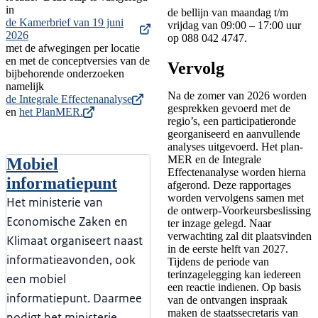
in
de bellijn van maandag t/m
de Kamerbrief van 19 juni
vrijdag van 09:00 – 17:00 uur
2026
op 088 042 4747.
met de afwegingen per locatie
en met de conceptversies van de
Vervolg
bijbehorende onderzoeken
namelijk
Na de zomer van 2026 worden
de Integrale Effectenanalyse
gesprekken gevoerd met de
en
het PlanMER.
regio’s, een participatieronde
georganiseerd en aanvullende
analyses uitgevoerd. Het plan-
MER en de Integrale
Mobiel
Effectenanalyse worden hierna
informatiepunt
afgerond. Deze rapportages
worden vervolgens samen met
Het ministerie van
de ontwerp-Voorkeursbeslissing
Economische Zaken en
ter inzage gelegd. Naar
verwachting zal dit plaatsvinden
Klimaat organiseert naast
in de eerste helft van 2027.
informatieavonden, ook
Tijdens de periode van
terinzagelegging kan iedereen
een mobiel
een reactie indienen. Op basis
informatiepunt. Daarmee
van de ontvangen inspraak
maken de staatssecretaris van
nodigt het ministerie