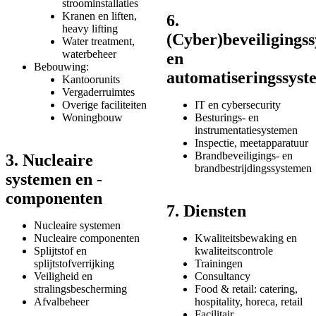
stroominstallaties
Kranen en liften,
6.
heavy lifting
(Cyber)beveiligings
Water treatment,
waterbeheer
en
Bebouwing:
automatiseringssys
Kantoorunits
Vergaderruimtes
IT en cybersecurity
Overige faciliteiten
Besturings- en
Woningbouw
instrumentatiesystemen
Inspectie, meetapparatuur
Brandbeveiligings- en
3. Nucleaire
brandbestrijdingssystemen
systemen en -
componenten
7. Diensten
Nucleaire systemen
Kwaliteitsbewaking en
Nucleaire componenten
kwaliteitscontrole
Splijtstof en
Trainingen
splijtstofverrijking
Consultancy
Veiligheid en
Food & retail: catering,
stralingsbescherming
hospitality, horeca, retail
Afvalbeheer
Facilitair