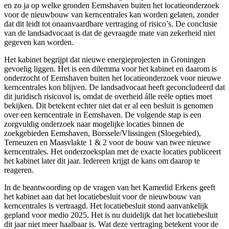
en zo ja op welke gronden Eemshaven buiten het locatieonderzoek
voor de nieuwbouw van kerncentrales kan worden gelaten, zonder
dat dit leidt tot onaanvaardbare vertraging of risico’s. De conclusie
van de landsadvocaat is dat de gevraagde mate van zekerheid niet
gegeven kan worden.
Het kabinet begrijpt dat nieuwe energieprojecten in Groningen
gevoelig liggen. Het is een dilemma voor het kabinet en daarom is
onderzocht of Eemshaven buiten het locatieonderzoek voor nieuwe
kerncentrales kon blijven. De landsadvocaat heeft geconcludeerd dat
dit juridisch risicovol is, omdat de overheid álle reële opties moet
bekijken. Dit betekent echter niet dat er al een besluit is genomen
over een kerncentrale in Eemshaven. De volgende stap is een
zorgvuldig onderzoek naar mogelijke locaties binnen de
zoekgebieden Eemshaven, Borssele/Vlissingen (Sloegebied),
Terneuzen en Maasvlakte 1 & 2 voor de bouw van twee nieuwe
kerncentrales. Het onderzoeksplan met de exacte locaties publiceert
het kabinet later dit jaar. Iedereen krijgt de kans om daarop te
reageren.
In de beantwoording op de vragen van het Kamerlid Erkens geeft
het kabinet aan dat het locatiebesluit voor de nieuwbouw van
kerncentrales is vertraagd. Het locatiebesluit stond aanvankelijk
gepland voor medio 2025. Het is nu duidelijk dat het locatiebesluit
dit jaar niet meer haalbaar is. Wat deze vertraging betekent voor de