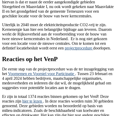
hiervan is dat er naast de eerder aangekondigde gebieden
Sloegebied en Maasvlakte I, nu ook wordt gekeken naar Maasvlakte
II en het grondgebied van de gemeente Terneuzen voor een
geschikte locatie voor de bouw van twee kerncentrales.
Uiterlijk in 2040 moet de elektriciteitsproductie CO2-vrij te zijn.
Kernenergie kan hier een belangrijke bijdrage aan leveren. Daarom
werkt de Rijksoverheid aan de voorbereiding voor de bouw van
twee nieuwe kerncentrales in Nederland. Er is nog niet gekozen
voor een locatie voor de nieuwe centrales. Om te komen tot een
defintief locatiebesluit wordt eerst een
projectprocedure
doorlopen.
Reacties op het VenP
De eerste stap van de projectprocedure was de ter inzagelegging van
het
Voornemen en Voorstel voor Participatie
. Tussen 23 februari en
4 april 2024 hebben bedrijven, maatschappelijke organisaties,
medeoverheden en iedereen die dat wil, de mogelijkheid gehad om
suggesties voor potentiële locaties aan te dragen.
Er zijn in totaal 1374 reacties binnen gekomen op het VenP. Deze
reacties zijn
hier te lezen
. In deze reacties worden ruim 30 gebieden
genoemd. Deze gebieden worden nu beoordeeld op basis van
milieu-indicatoren. Zoals de beschikbaarheid van koelwater en
effecten op drinkwater. Het kan zijn dat hier nog andere geschikte